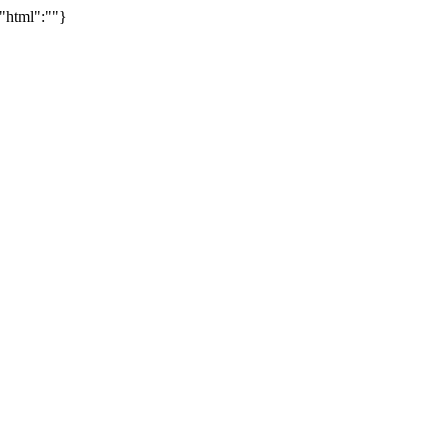
,"html":""}