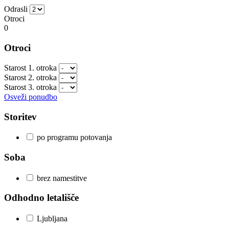
Odrasli
Otroci
0
Otroci
Starost 1. otroka
Starost 2. otroka
Starost 3. otroka
Osveži ponudbo
Storitev
po programu potovanja
Soba
brez namestitve
Odhodno letališče
Ljubljana