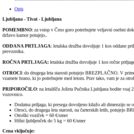
Opis
Ljubljana - Tivat - Ljubljana
POMEMBNO
: za vstop v Črno goro potrebujete veljavni osebni do
državo kamor potujejo..
ODDANA PRTLJAGA
: letalska družba dovoljuje 1 kos oddane prt
prevoznika.
ROČNA PRTLJAGA:
letalska družba dovoljuje 1 kos ročne prtljage
OTROCI
: do drugega leta starosti potujejo BREZPLAČNO. V primeru,
vzamete hrano, ki jo potrebujete med letom. Prav tako, vam je za otroka
PRIPOROČILO
: na letališču Jožeta Pučnika Ljubljana bodite vsa
vozovnico.
Dodatna prtljaga, ki presega dovoljeno kilažo ali dimenzijo se 
Otroci, do drugega leta starosti, na čarterskih letih, potujejo
Otroški voziček = 60 €/smer
Hišni ljubljenček do 5 kg = 60 €/smer
Cena vključuje: