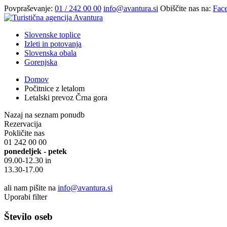
Povpraševanje:
01 / 242 00 00
info@avantura.si
Obiščite nas na:
Fac
Slovenske toplice
Izleti in potovanja
Slovenska obala
Gorenjska
Domov
Počitnice z letalom
Letalski prevoz Črna gora
Nazaj na seznam ponudb
Rezervacija
Pokličite nas
01 242 00 00
ponedeljek - petek
09.00-12.30 in
13.30-17.00
ali nam pišite na
info@avantura.si
Uporabi filter
Število oseb