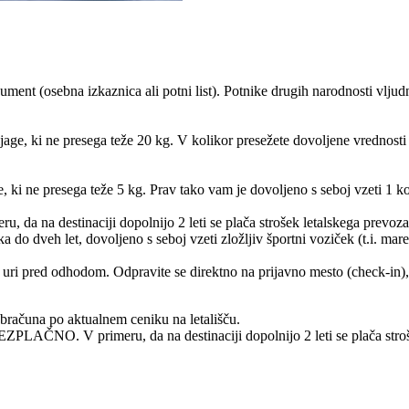
kument (osebna izkaznica ali potni list). Potnike drugih narodnosti vlj
ljage, ki ne presega teže 20 kg. V kolikor presežete dovoljene vrednost
, ki ne presega teže 5 kg. Prav tako vam je dovoljeno s seboj vzeti 1 ko
 da na destinaciji dopolnijo 2 leti se plača strošek letalskega prevoz
 do dveh let, dovoljeno s seboj vzeti zložljiv športni voziček (t.i. mare
j 2 uri pred odhodom. Odpravite se direktno na prijavno mesto (check-i
obračuna po aktualnem ceniku na letališču.
 BREZPLAČNO. V primeru, da na destinaciji dopolnijo 2 leti se plača stro