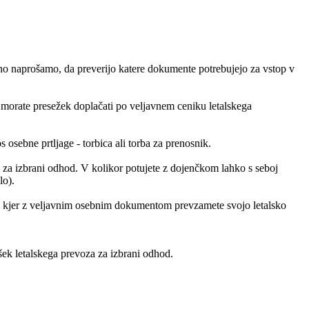
udno naprošamo, da preverijo katere dokumente potrebujejo za vstop v
i morate presežek doplačati po veljavnem ceniku letalskega
s osebne prtljage - torbica ali torba za prenosnik.
a za izbrani odhod. V kolikor potujete z dojenčkom lahko s seboj
lo).
n), kjer z veljavnim osebnim dokumentom prevzamete svojo letalsko
šek letalskega prevoza za izbrani odhod.