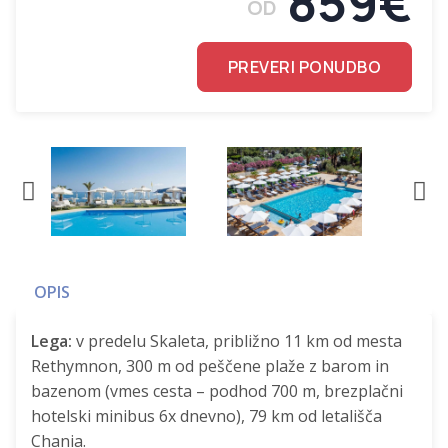
859€
OD
PREVERI PONUDBO
OPIS
Lega:
v predelu Skaleta, približno 11 km od mesta
Rethymnon, 300 m od peščene plaže z barom in
bazenom (vmes cesta – podhod 700 m, brezplačni
hotelski minibus 6x dnevno), 79 km od letališča
Chania.