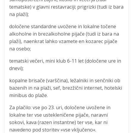
tematske) v glavni restavraciji; prigrizki (tudi iz bara
na plaži);
določene standardne uvožene in lokalne točene
alkoholne in brezalkoholne pijače (tudi iz bara na
plaži), naenkrat lahko vzamete en kozarec pijače
na osebo;
tematski večeri, mini klub 6-11 let (določene ure in
dnevi);
kopalne brisače (varščina), ležalniki in senčniki ob
bazenih in na plaži, sef, brezžični internet, hotelski
minibus do plaže.
Za plačilo: vse po 23. uri, določene uvožene in
lokalne ter vse ustekleničene pijače, naravni
sokovi, kava (razen instantne) ter vse, kar ni
navedeno pod storitev »vse vključeno«.