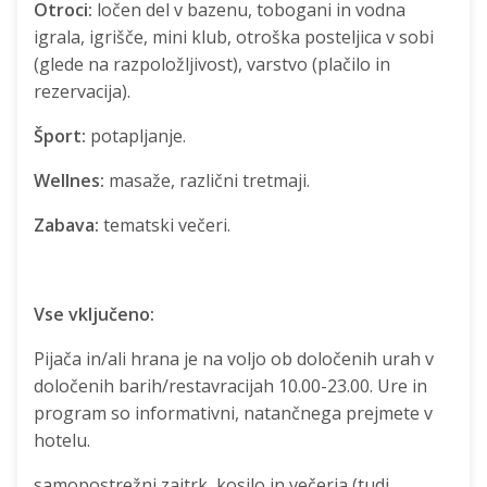
Otroci:
ločen del v bazenu, tobogani in vodna
igrala, igrišče, mini klub, otroška posteljica v sobi
(glede na razpoložljivost), varstvo (plačilo in
rezervacija).
Šport:
potapljanje.
Wellnes:
masaže, različni tretmaji.
Zabava:
tematski večeri.
Vse vključeno:
Pijača in/ali hrana je na voljo ob določenih urah v
določenih barih/restavracijah 10.00-23.00. Ure in
program so informativni, natančnega prejmete v
hotelu.
samopostrežni zajtrk, kosilo in večerja (tudi