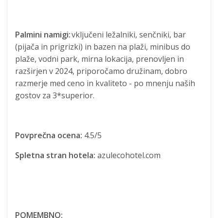
Palmini namigi:
vključeni ležalniki, senčniki, bar
(pijača in prigrizki) in bazen na plaži, minibus do
plaže, vodni park, mirna lokacija, prenovljen in
razširjen v 2024, priporočamo družinam, dobro
razmerje med ceno in kvaliteto - po mnenju naših
gostov za 3*superior.
Povprečna ocena:
4.5/5
Spletna stran hotela:
azulecohotel.com
POMEMBNO: