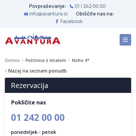
Povpraševanje:
01 / 242 00 00
info@avantura.si
Obiščite nas na:
Facebook
Domov
Počitnice z letalom
Noho 4*
Nazaj na seznam ponudb
Rezervacija
Pokličite nas
01 242 00 00
ponedeljek - petek