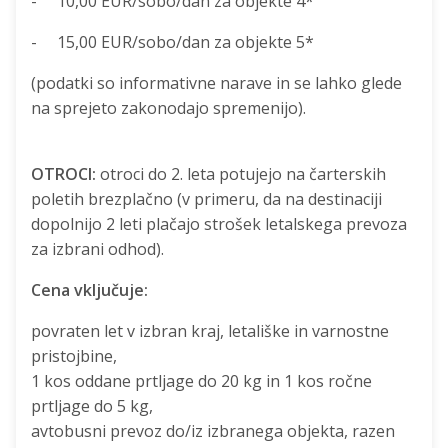
- 10,00 EUR/sobo/dan za objekte 4*
- 15,00 EUR/sobo/dan za objekte 5*
(podatki so informativne narave in se lahko glede
na sprejeto zakonodajo spremenijo).
OTROCI:
otroci do 2. leta potujejo na čarterskih
poletih brezplačno (v primeru, da na destinaciji
dopolnijo 2 leti plačajo strošek letalskega prevoza
za izbrani odhod).
Cena vključuje:
povraten let v izbran kraj, letališke in varnostne
pristojbine,
1 kos oddane prtljage do 20 kg in 1 kos ročne
prtljage do 5 kg,
avtobusni prevoz do/iz izbranega objekta, razen