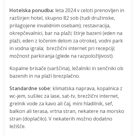
Hotelska ponudba:
leta 2024 v celoti prenovljen in
razširjen hotel, skupno 82 sob (tudi družinske,
prilagojene invalidnim osebam); restavracija,
okrepčevalnici, bar na plaži; štirje bazeni (eden na
plaži, eden z ločenim delom za otroke), vodni park
in vodna igrala; brezžični internet pri recepciji;
možnost parkiranja (glede na razpoložljivost).
Kopalne brisače (varščina), ležalniki in senčniki ob
bazenih in na plaži brezplačno.
Standardne sobe:
klimatska naprava, kopalnica z
wc-jem, sušilec za lase, sat-tv, brezžični internet,
grelnik vode za kavo ali čaj, mini hladilnik, sef,
balkon ali terasa, vrtna stran, nekatere na morsko
stran (doplačilo). V nekaterih možno dodatno
ležišče.