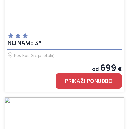
NO NAME 3*
Kos
Kos
Grčija (otoki)
699
od
€
PRIKAŽI PONUDBO