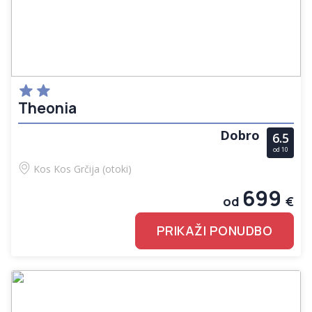
Theonia
Dobro
6.5
od 10
Kos
Kos
Grčija (otoki)
699
od
€
PRIKAŽI PONUDBO