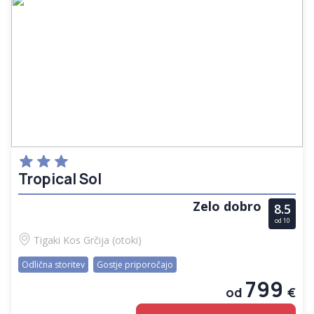
Tropical Sol
Zelo dobro
8.5
od 10
Tigaki
Kos
Grčija (otoki)
Odlična storitev
Gostje priporočajo
799
od
€