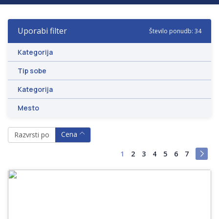
-
Uporabi filter
Število ponudb: 34
-
Kategorija
Tip sobe
Kategorija
Mesto
Cena
Razvrsti po
1
2
3
4
5
6
7