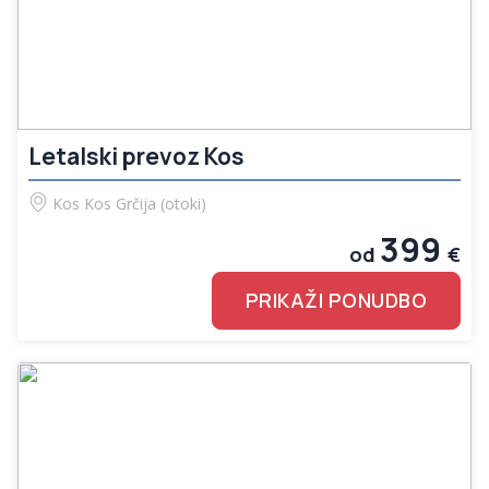
Letalski prevoz Kos
Kos
Kos
Grčija (otoki)
399
od
€
PRIKAŽI PONUDBO