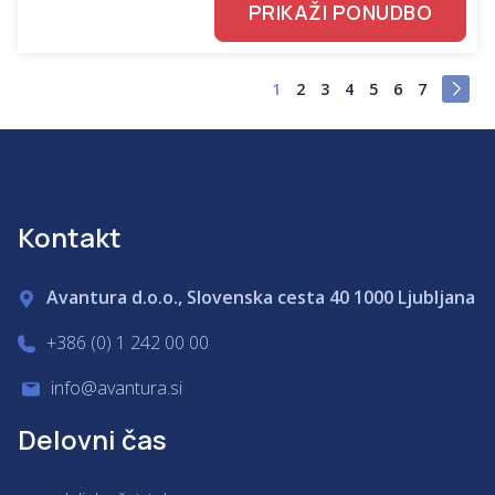
PRIKAŽI PONUDBO
1
2
3
4
5
6
7
Kontakt
Avantura d.o.o., Slovenska cesta 40 1000 Ljubljana
+386 (0) 1 242 00 00
info@avantura.si
Delovni čas