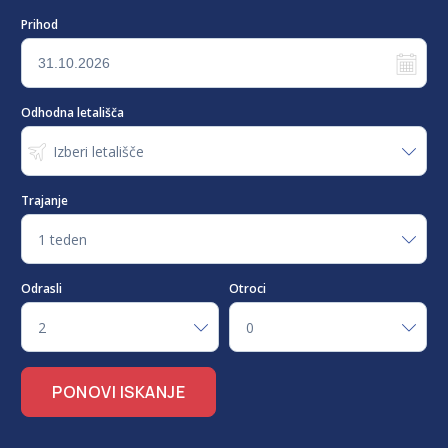
Prihod
Odhodna letališča
Izberi letališče
Trajanje
1 teden
Odrasli
Otroci
2
0
PONOVI ISKANJE
-