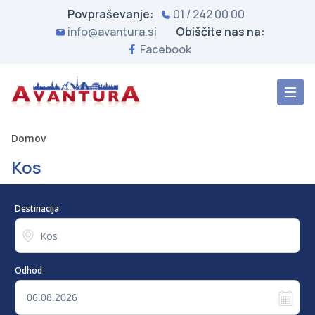
Povpraševanje:
01 / 242 00 00
info@avantura.si
Obiščite nas na:
Facebook
Domov
Kos
Destinacija
Odhod