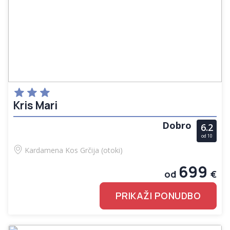
Kris Mari
Dobro
6.2
od 10
Kardamena
Kos
Grčija (otoki)
699
od
€
PRIKAŽI PONUDBO