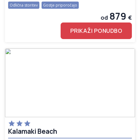
Odlična storitev
Gostje priporočajo
879
od
€
PRIKAŽI PONUDBO
Kalamaki Beach