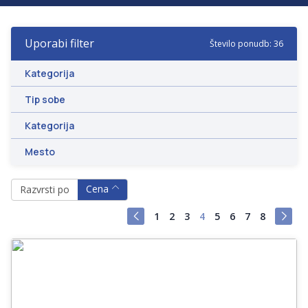
-
Uporabi filter
Število ponudb: 36
-
Kategorija
Tip sobe
Kategorija
Mesto
Cena
Razvrsti po
1
2
3
4
5
6
7
8