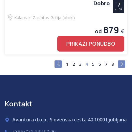
Dobro
7
od 10
Kalamaki
Zakintos
Grčija (otoki)
879
od
€
PRIKAŽI PONUDBO
1
2
3
4
5
6
7
8
Kontakt
Avantura d.o.o., Slovenska cesta 40 1000 Ljubljana
+386 (0) 1 242 00 00