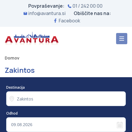
Povpraševanje:
01 / 242 00 00
info@avantura.si
Obiščite nas na:
Facebook
Domov
Zakintos
Destinacija
Odhod