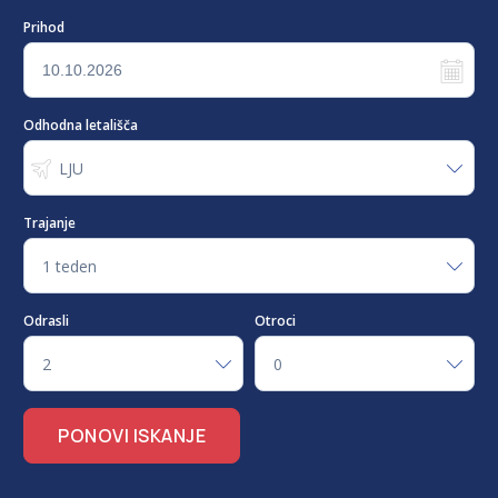
Prihod
Odhodna letališča
LJU
Trajanje
1 teden
Odrasli
Otroci
2
0
PONOVI ISKANJE
-