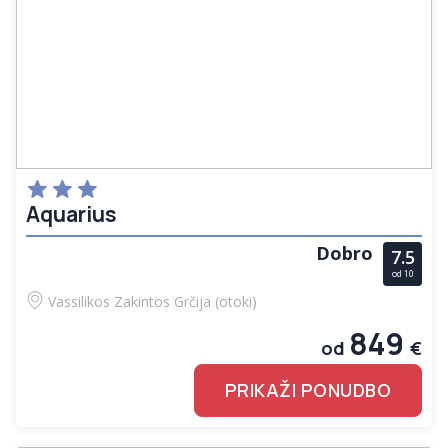
Aquarius
Dobro
7.5
od 10
Vassilikos
Zakintos
Grčija (otoki)
849
od
€
PRIKAŽI PONUDBO