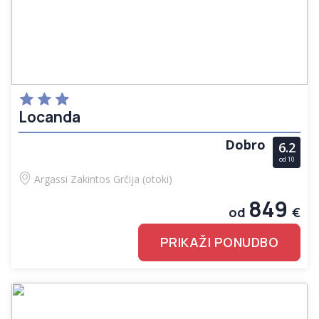
Locanda
Dobro
6.2
od 10
Argassi
Zakintos
Grčija (otoki)
849
od
€
PRIKAŽI PONUDBO