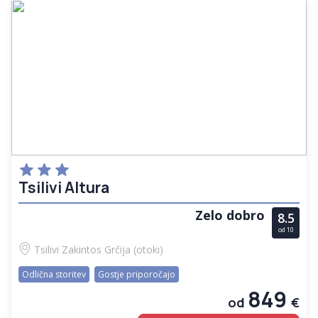
Tsilivi Altura
Zelo dobro
8.5
od 10
Tsilivi
Zakintos
Grčija (otoki)
Odlična storitev
Gostje priporočajo
849
od
€