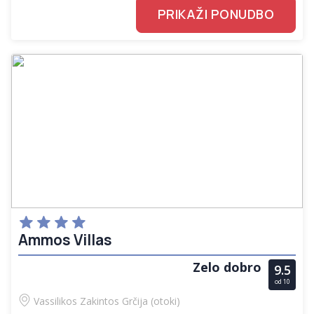
PRIKAŽI PONUDBO
Ammos Villas
Zelo dobro
9.5
od 10
Vassilikos
Zakintos
Grčija (otoki)